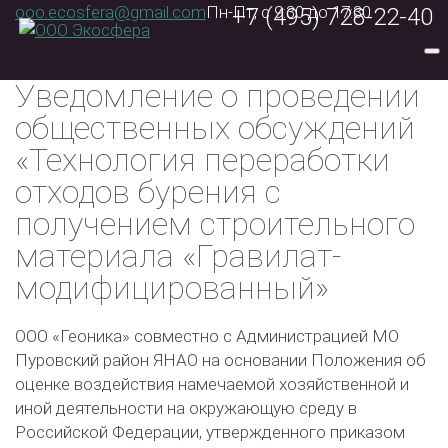
ooo.ecosfera@gmail.com
Пн-Пт, с 9:30 до 17:30
+7 (495) 728-22-40
Уведомление о проведении
общественных обсуждений
«Технология переработки
отходов бурения с
получением строительного
материала «Гравилат-
модифицированный»
ООО «Геоника» совместно с Администрацией МО
Пуровский район ЯНАО на основании Положения об
оценке воздействия намечаемой хозяйственной и
иной деятельности на окружающую среду в
Российской Федерации, утвержденного приказом