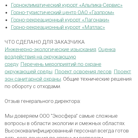
Горноклиматический курорт «Альпика-Сервис»
Горно-туристический центр ОАО «Газпром»
Горно-рекреационный курорт «Лагонаки»
Горно-рекреационный курорт «Матлас»
ЧТО СДЕЛАНО ДЛЯ ЗАКАЗЧИКА
Инженерно-экологические изыскания
.
Оценка
воздействия на окружающую
среду
.
Перечень мероприятий по охране
окружающей среды
.
Проект освоения лесов
.
Проект
зон санитарной охраны
. Общие технические решения
по обороту с отходами.
Отзыв генерального директора:
Мы доверяем ООО "Экосфера" самые сложные
вопросы в области экологии и смежных областях.
Высококвалифицированный персонал всегда готов
дать разъяснения по спорным вопросам,